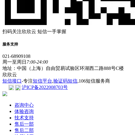
扫码关注欣欣云 短信一手掌握
服务支持
021-68909108
周一至周日
7:00-24:00
地址：中国（上海）自由贸易试验区环湖西二路888号C楼
欣欣云
短信接口
-专注
短信平台
,
验证码短信
,106短信服务商
沪ICP备2022008703号
咨询中心
体验咨询
技术支持
售后一部
售后二部