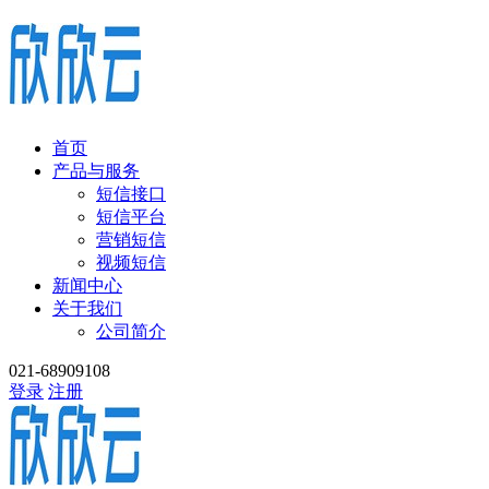
首页
产品与服务
短信接口
短信平台
营销短信
视频短信
新闻中心
关于我们
公司简介
021-68909108
登录
注册