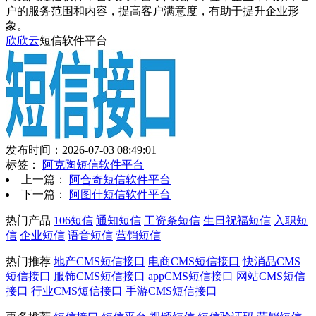
户的服务范围和内容，提高客户满意度，有助于提升企业形
象。
欣欣云
短信软件平台
发布时间：2026-07-03 08:49:01
标签：
阿克陶短信软件平台
上一篇：
阿合奇短信软件平台
下一篇：
阿图什短信软件平台
热门产品
106短信
通知短信
工资条短信
生日祝福短信
入职短
信
企业短信
语音短信
营销短信
热门推荐
地产CMS短信接口
电商CMS短信接口
快消品CMS
短信接口
服饰CMS短信接口
appCMS短信接口
网站CMS短信
接口
行业CMS短信接口
手游CMS短信接口