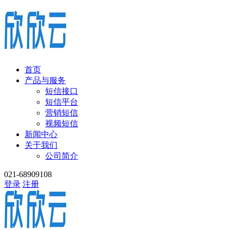
首页
产品与服务
短信接口
短信平台
营销短信
视频短信
新闻中心
关于我们
公司简介
021-68909108
登录
注册