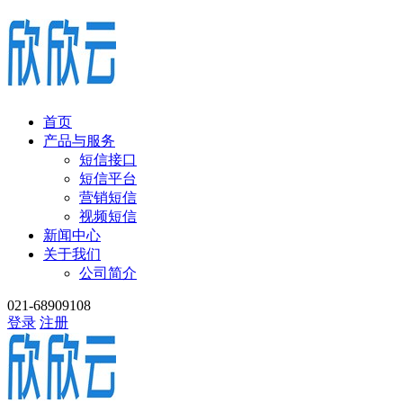
首页
产品与服务
短信接口
短信平台
营销短信
视频短信
新闻中心
关于我们
公司简介
021-68909108
登录
注册