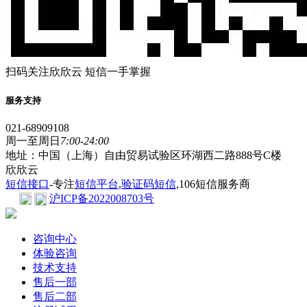
扫码关注欣欣云 短信一手掌握
服务支持
021-68909108
周一至周日
7:00-24:00
地址：中国（上海）自由贸易试验区环湖西二路888号C楼
欣欣云
短信接口
-专注
短信平台
,
验证码短信
,106短信服务商
沪ICP备2022008703号
咨询中心
体验咨询
技术支持
售后一部
售后二部