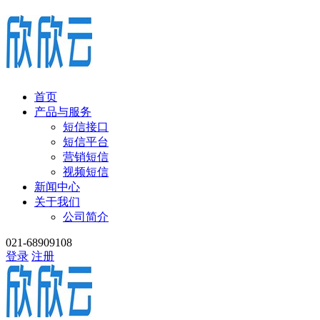
首页
产品与服务
短信接口
短信平台
营销短信
视频短信
新闻中心
关于我们
公司简介
021-68909108
登录
注册