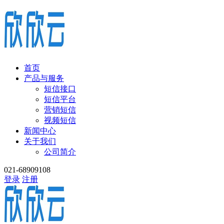
首页
产品与服务
短信接口
短信平台
营销短信
视频短信
新闻中心
关于我们
公司简介
021-68909108
登录
注册