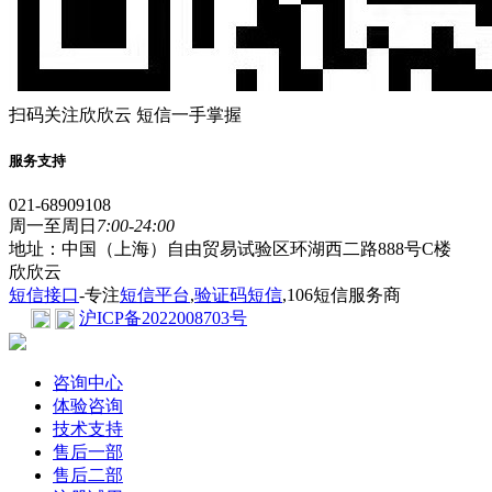
扫码关注欣欣云 短信一手掌握
服务支持
021-68909108
周一至周日
7:00-24:00
地址：中国（上海）自由贸易试验区环湖西二路888号C楼
欣欣云
短信接口
-专注
短信平台
,
验证码短信
,106短信服务商
沪ICP备2022008703号
咨询中心
体验咨询
技术支持
售后一部
售后二部