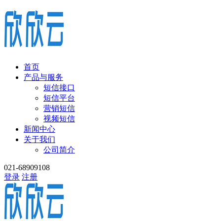
首页
产品与服务
短信接口
短信平台
营销短信
视频短信
新闻中心
关于我们
公司简介
021-68909108
登录
注册