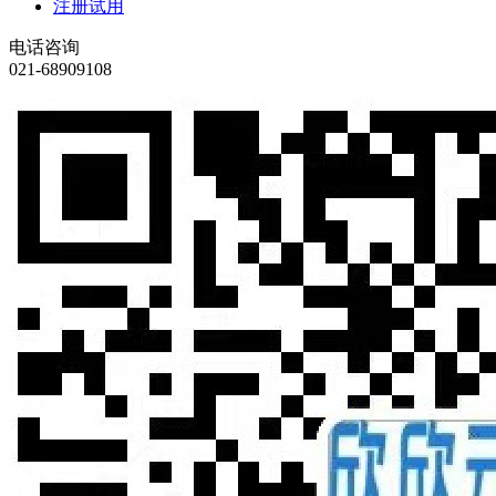
注册试用
电话咨询
021-68909108