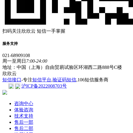
扫码关注欣欣云 短信一手掌握
服务支持
021-68909108
周一至周日
7:00-24:00
地址：中国（上海）自由贸易试验区环湖西二路888号C楼
欣欣云
短信接口
-专注
短信平台
,
验证码短信
,106短信服务商
沪ICP备2022008703号
咨询中心
体验咨询
技术支持
售后一部
售后二部