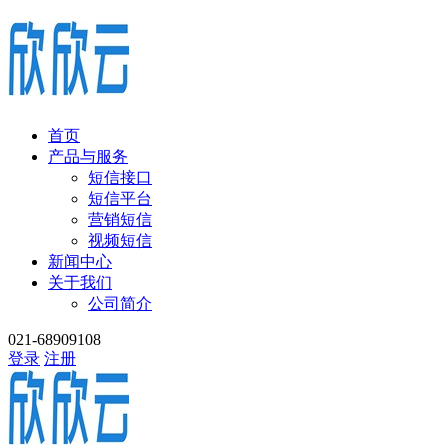
首页
产品与服务
短信接口
短信平台
营销短信
视频短信
新闻中心
关于我们
公司简介
021-68909108
登录
注册