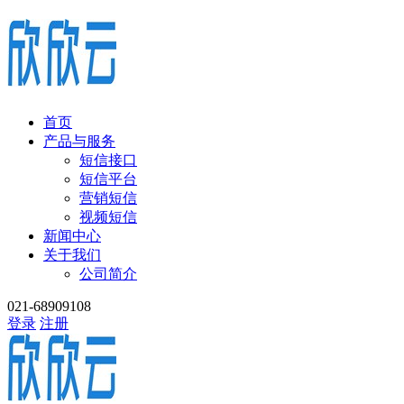
首页
产品与服务
短信接口
短信平台
营销短信
视频短信
新闻中心
关于我们
公司简介
021-68909108
登录
注册