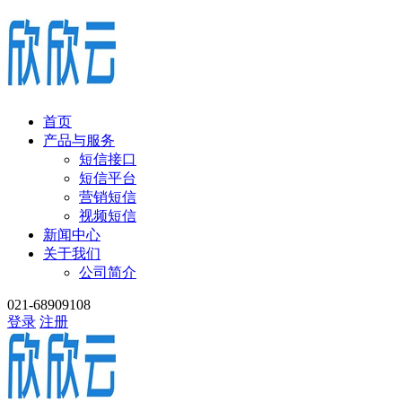
首页
产品与服务
短信接口
短信平台
营销短信
视频短信
新闻中心
关于我们
公司简介
021-68909108
登录
注册