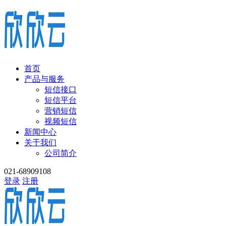
首页
产品与服务
短信接口
短信平台
营销短信
视频短信
新闻中心
关于我们
公司简介
021-68909108
登录
注册