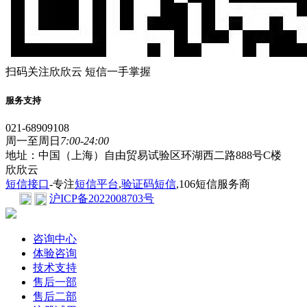
扫码关注欣欣云 短信一手掌握
服务支持
021-68909108
周一至周日
7:00-24:00
地址：中国（上海）自由贸易试验区环湖西二路888号C楼
欣欣云
短信接口
-专注
短信平台
,
验证码短信
,106短信服务商
沪ICP备2022008703号
咨询中心
体验咨询
技术支持
售后一部
售后二部