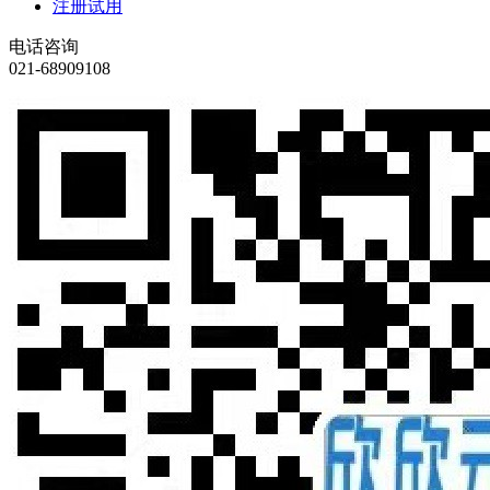
注册试用
电话咨询
021-68909108