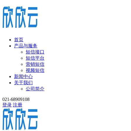
首页
产品与服务
短信接口
短信平台
营销短信
视频短信
新闻中心
关于我们
公司简介
021-68909108
登录
注册