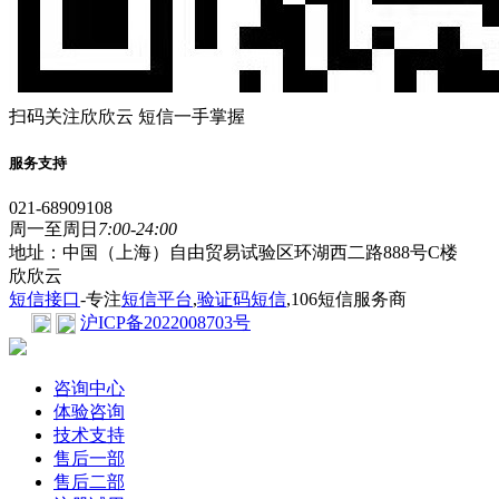
扫码关注欣欣云 短信一手掌握
服务支持
021-68909108
周一至周日
7:00-24:00
地址：中国（上海）自由贸易试验区环湖西二路888号C楼
欣欣云
短信接口
-专注
短信平台
,
验证码短信
,106短信服务商
沪ICP备2022008703号
咨询中心
体验咨询
技术支持
售后一部
售后二部