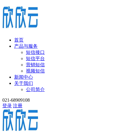
首页
产品与服务
短信接口
短信平台
营销短信
视频短信
新闻中心
关于我们
公司简介
021-68909108
登录
注册