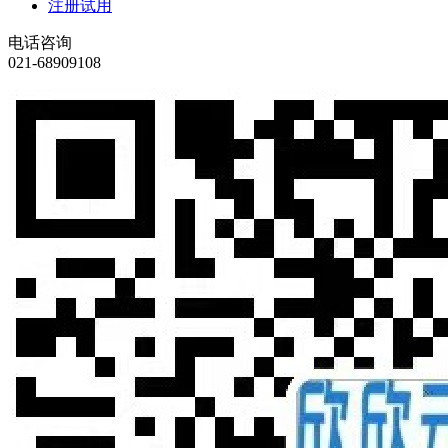
注册试用
电话咨询
021-68909108