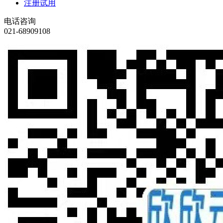
注册试用
电话咨询
021-68909108