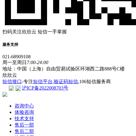
扫码关注欣欣云 短信一手掌握
服务支持
021-68909108
周一至周日
7:00-24:00
地址：中国（上海）自由贸易试验区环湖西二路888号C楼
欣欣云
短信接口
-专注
短信平台
,
验证码短信
,106短信服务商
沪ICP备2022008703号
咨询中心
体验咨询
技术支持
售后一部
售后二部