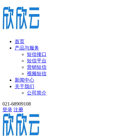
首页
产品与服务
短信接口
短信平台
营销短信
视频短信
新闻中心
关于我们
公司简介
021-68909108
登录
注册