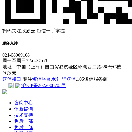
扫码关注欣欣云 短信一手掌握
服务支持
021-68909108
周一至周日
7:00-24:00
地址：中国（上海）自由贸易试验区环湖西二路888号C楼
欣欣云
短信接口
-专注
短信平台
,
验证码短信
,106短信服务商
沪ICP备2022008703号
咨询中心
体验咨询
技术支持
售后一部
售后二部