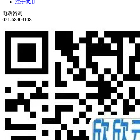
注册试用
电话咨询
021-68909108