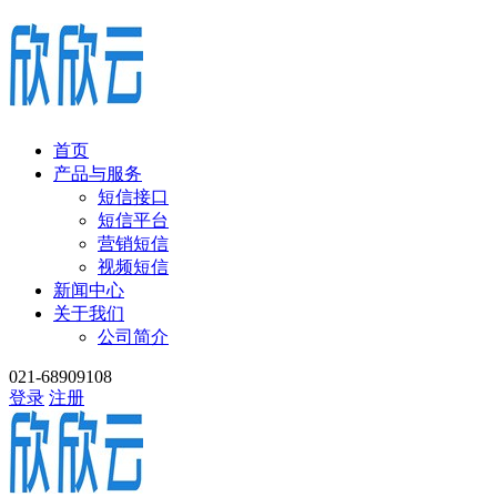
首页
产品与服务
短信接口
短信平台
营销短信
视频短信
新闻中心
关于我们
公司简介
021-68909108
登录
注册