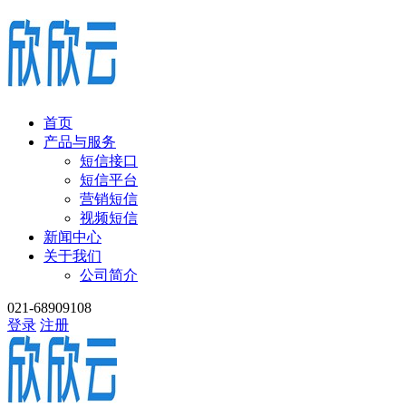
首页
产品与服务
短信接口
短信平台
营销短信
视频短信
新闻中心
关于我们
公司简介
021-68909108
登录
注册