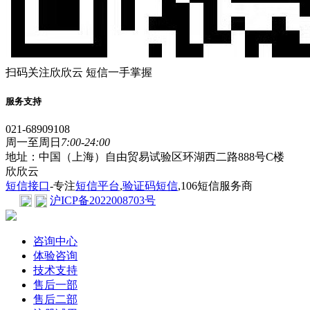
扫码关注欣欣云 短信一手掌握
服务支持
021-68909108
周一至周日
7:00-24:00
地址：中国（上海）自由贸易试验区环湖西二路888号C楼
欣欣云
短信接口
-专注
短信平台
,
验证码短信
,106短信服务商
沪ICP备2022008703号
咨询中心
体验咨询
技术支持
售后一部
售后二部