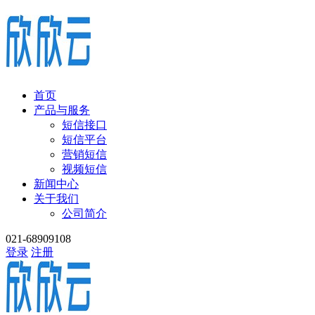
首页
产品与服务
短信接口
短信平台
营销短信
视频短信
新闻中心
关于我们
公司简介
021-68909108
登录
注册