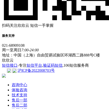
扫码关注欣欣云 短信一手掌握
服务支持
021-68909108
周一至周日
7:00-24:00
地址：中国（上海）自由贸易试验区环湖西二路888号C楼
欣欣云
短信接口
-专注
短信平台
,
验证码短信
,106短信服务商
沪ICP备2022008703号
咨询中心
体验咨询
技术支持
售后一部
售后二部