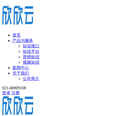
首页
产品与服务
短信接口
短信平台
营销短信
视频短信
新闻中心
关于我们
公司简介
021-68909108
登录
注册