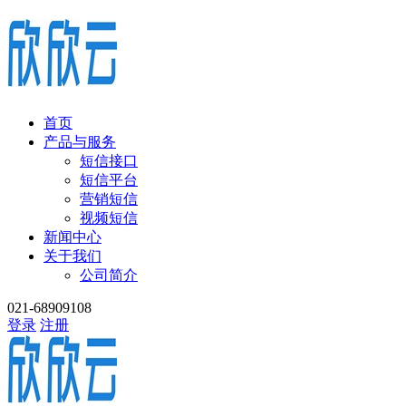
首页
产品与服务
短信接口
短信平台
营销短信
视频短信
新闻中心
关于我们
公司简介
021-68909108
登录
注册