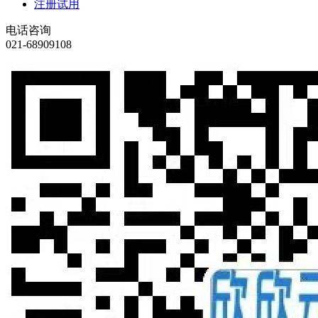
注册试用
电话咨询
021-68909108