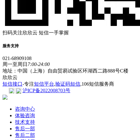
扫码关注欣欣云 短信一手掌握
服务支持
021-68909108
周一至周日
7:00-24:00
地址：中国（上海）自由贸易试验区环湖西二路888号C楼
欣欣云
短信接口
-专注
短信平台
,
验证码短信
,106短信服务商
沪ICP备2022008703号
咨询中心
体验咨询
技术支持
售后一部
售后二部