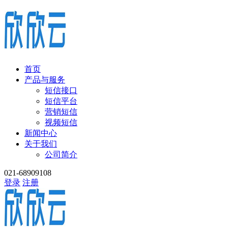
首页
产品与服务
短信接口
短信平台
营销短信
视频短信
新闻中心
关于我们
公司简介
021-68909108
登录
注册