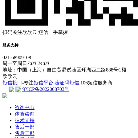
扫码关注欣欣云 短信一手掌握
服务支持
021-68909108
周一至周日
7:00-24:00
地址：中国（上海）自由贸易试验区环湖西二路888号C楼
欣欣云
短信接口
-专注
短信平台
,
验证码短信
,106短信服务商
沪ICP备2022008703号
咨询中心
体验咨询
技术支持
售后一部
售后二部