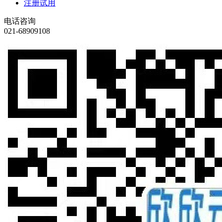
注册试用
电话咨询
021-68909108