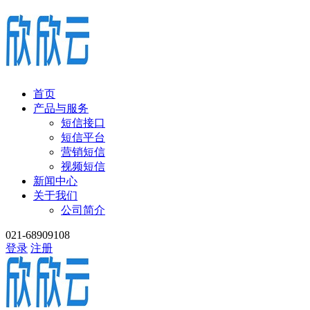
首页
产品与服务
短信接口
短信平台
营销短信
视频短信
新闻中心
关于我们
公司简介
021-68909108
登录
注册