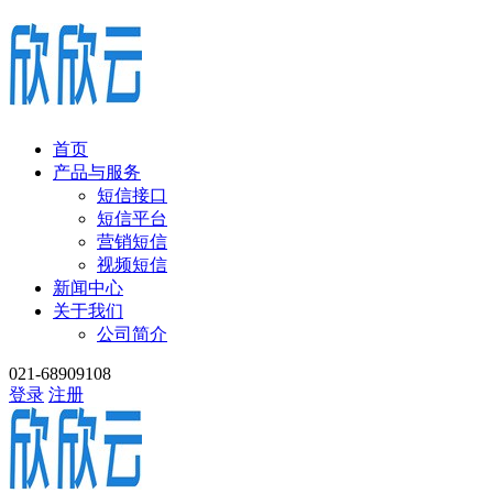
首页
产品与服务
短信接口
短信平台
营销短信
视频短信
新闻中心
关于我们
公司简介
021-68909108
登录
注册