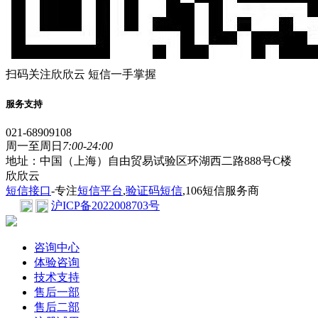
扫码关注欣欣云 短信一手掌握
服务支持
021-68909108
周一至周日
7:00-24:00
地址：中国（上海）自由贸易试验区环湖西二路888号C楼
欣欣云
短信接口
-专注
短信平台
,
验证码短信
,106短信服务商
沪ICP备2022008703号
咨询中心
体验咨询
技术支持
售后一部
售后二部