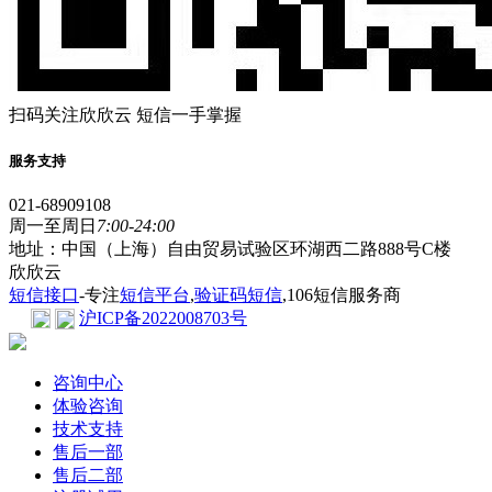
扫码关注欣欣云 短信一手掌握
服务支持
021-68909108
周一至周日
7:00-24:00
地址：中国（上海）自由贸易试验区环湖西二路888号C楼
欣欣云
短信接口
-专注
短信平台
,
验证码短信
,106短信服务商
沪ICP备2022008703号
咨询中心
体验咨询
技术支持
售后一部
售后二部