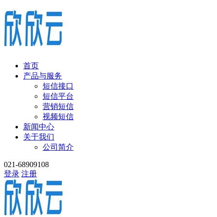
首页
产品与服务
短信接口
短信平台
营销短信
视频短信
新闻中心
关于我们
公司简介
021-68909108
登录
注册