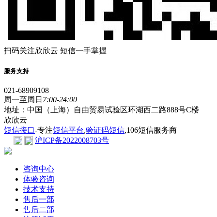
扫码关注欣欣云 短信一手掌握
服务支持
021-68909108
周一至周日
7:00-24:00
地址：中国（上海）自由贸易试验区环湖西二路888号C楼
欣欣云
短信接口
-专注
短信平台
,
验证码短信
,106短信服务商
沪ICP备2022008703号
咨询中心
体验咨询
技术支持
售后一部
售后二部