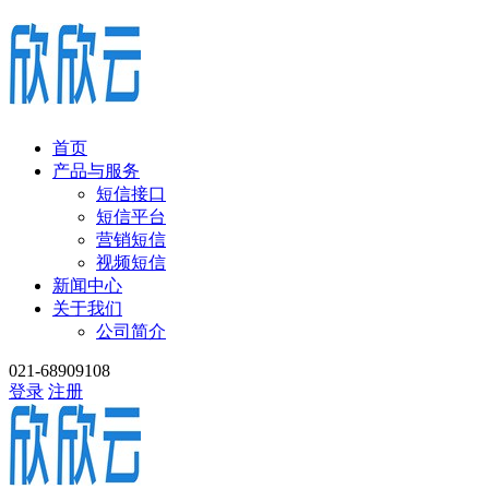
首页
产品与服务
短信接口
短信平台
营销短信
视频短信
新闻中心
关于我们
公司简介
021-68909108
登录
注册