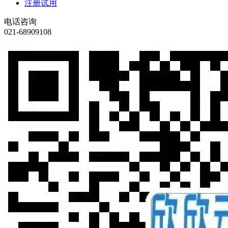
注册试用
电话咨询
021-68909108