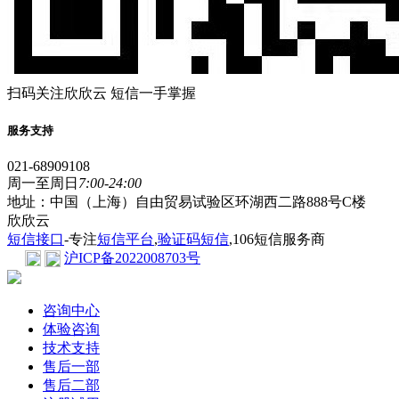
扫码关注欣欣云 短信一手掌握
服务支持
021-68909108
周一至周日
7:00-24:00
地址：中国（上海）自由贸易试验区环湖西二路888号C楼
欣欣云
短信接口
-专注
短信平台
,
验证码短信
,106短信服务商
沪ICP备2022008703号
咨询中心
体验咨询
技术支持
售后一部
售后二部