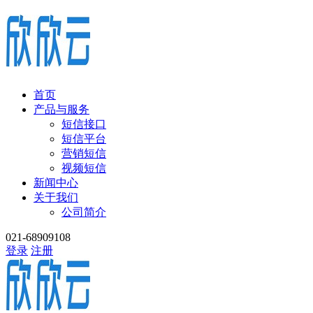
首页
产品与服务
短信接口
短信平台
营销短信
视频短信
新闻中心
关于我们
公司简介
021-68909108
登录
注册