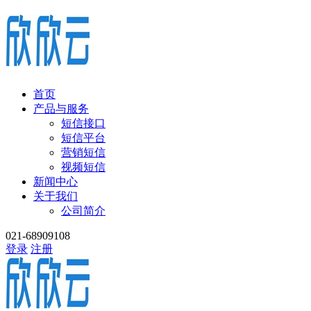
首页
产品与服务
短信接口
短信平台
营销短信
视频短信
新闻中心
关于我们
公司简介
021-68909108
登录
注册