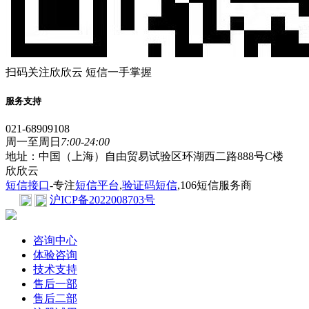
扫码关注欣欣云 短信一手掌握
服务支持
021-68909108
周一至周日
7:00-24:00
地址：中国（上海）自由贸易试验区环湖西二路888号C楼
欣欣云
短信接口
-专注
短信平台
,
验证码短信
,106短信服务商
沪ICP备2022008703号
咨询中心
体验咨询
技术支持
售后一部
售后二部