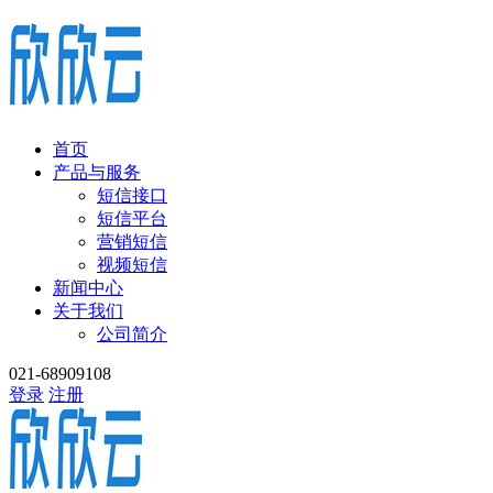
首页
产品与服务
短信接口
短信平台
营销短信
视频短信
新闻中心
关于我们
公司简介
021-68909108
登录
注册