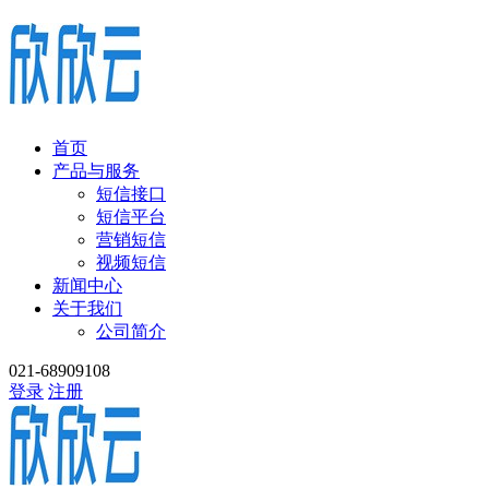
首页
产品与服务
短信接口
短信平台
营销短信
视频短信
新闻中心
关于我们
公司简介
021-68909108
登录
注册