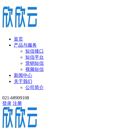
首页
产品与服务
短信接口
短信平台
营销短信
视频短信
新闻中心
关于我们
公司简介
021-68909108
登录
注册