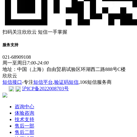
扫码关注欣欣云 短信一手掌握
服务支持
021-68909108
周一至周日
7:00-24:00
地址：中国（上海）自由贸易试验区环湖西二路888号C楼
欣欣云
短信接口
-专注
短信平台
,
验证码短信
,106短信服务商
沪ICP备2022008703号
咨询中心
体验咨询
技术支持
售后一部
售后二部