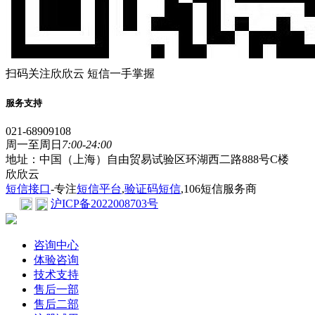
扫码关注欣欣云 短信一手掌握
服务支持
021-68909108
周一至周日
7:00-24:00
地址：中国（上海）自由贸易试验区环湖西二路888号C楼
欣欣云
短信接口
-专注
短信平台
,
验证码短信
,106短信服务商
沪ICP备2022008703号
咨询中心
体验咨询
技术支持
售后一部
售后二部