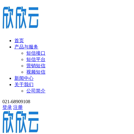
首页
产品与服务
短信接口
短信平台
营销短信
视频短信
新闻中心
关于我们
公司简介
021-68909108
登录
注册