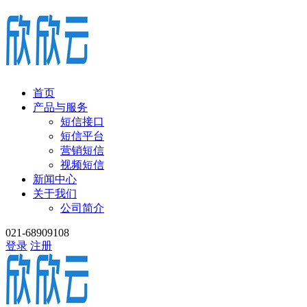
首页
产品与服务
短信接口
短信平台
营销短信
视频短信
新闻中心
关于我们
公司简介
021-68909108
登录
注册