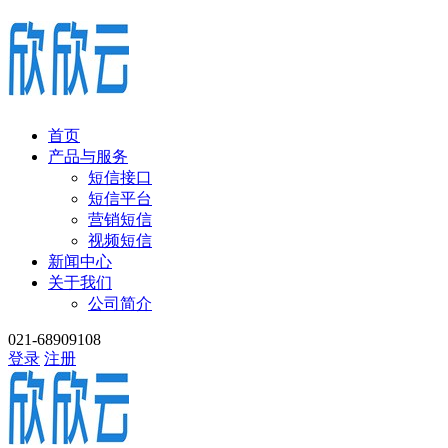
首页
产品与服务
短信接口
短信平台
营销短信
视频短信
新闻中心
关于我们
公司简介
021-68909108
登录
注册