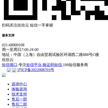
扫码关注欣欣云 短信一手掌握
服务支持
021-68909108
周一至周日
7:00-24:00
地址：中国（上海）自由贸易试验区环湖西二路888号C楼
欣欣云
短信接口
-专注
短信平台
,
验证码短信
,106短信服务商
沪ICP备2022008703号
咨询中心
体验咨询
技术支持
售后一部
售后二部