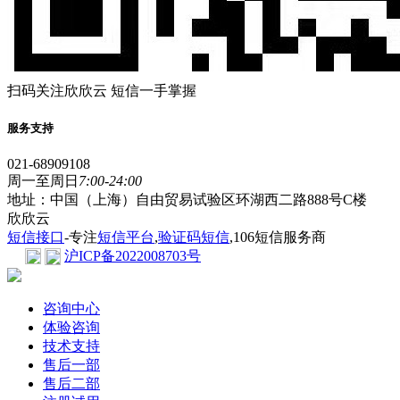
扫码关注欣欣云 短信一手掌握
服务支持
021-68909108
周一至周日
7:00-24:00
地址：中国（上海）自由贸易试验区环湖西二路888号C楼
欣欣云
短信接口
-专注
短信平台
,
验证码短信
,106短信服务商
沪ICP备2022008703号
咨询中心
体验咨询
技术支持
售后一部
售后二部