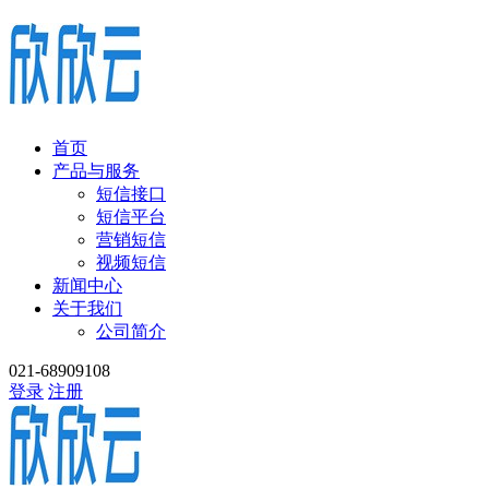
首页
产品与服务
短信接口
短信平台
营销短信
视频短信
新闻中心
关于我们
公司简介
021-68909108
登录
注册