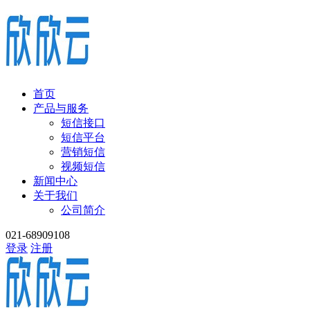
首页
产品与服务
短信接口
短信平台
营销短信
视频短信
新闻中心
关于我们
公司简介
021-68909108
登录
注册