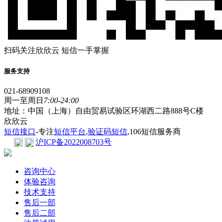
扫码关注欣欣云 短信一手掌握
服务支持
021-68909108
周一至周日
7:00-24:00
地址：中国（上海）自由贸易试验区环湖西二路888号C楼
欣欣云
短信接口
-专注
短信平台
,
验证码短信
,106短信服务商
沪ICP备2022008703号
咨询中心
体验咨询
技术支持
售后一部
售后二部