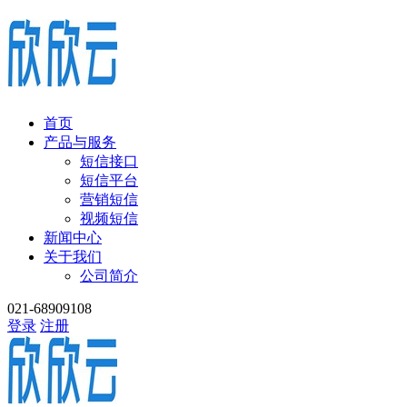
首页
产品与服务
短信接口
短信平台
营销短信
视频短信
新闻中心
关于我们
公司简介
021-68909108
登录
注册