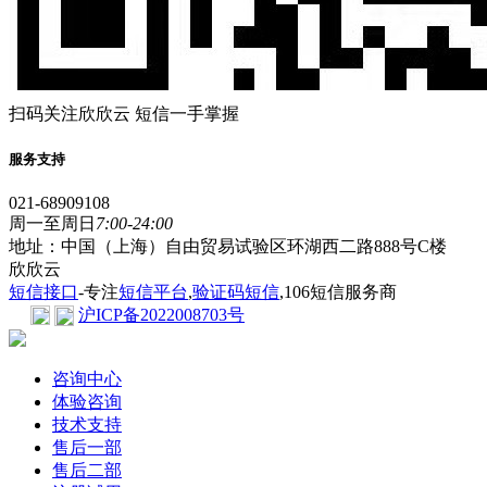
扫码关注欣欣云 短信一手掌握
服务支持
021-68909108
周一至周日
7:00-24:00
地址：中国（上海）自由贸易试验区环湖西二路888号C楼
欣欣云
短信接口
-专注
短信平台
,
验证码短信
,106短信服务商
沪ICP备2022008703号
咨询中心
体验咨询
技术支持
售后一部
售后二部