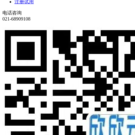
注册试用
电话咨询
021-68909108