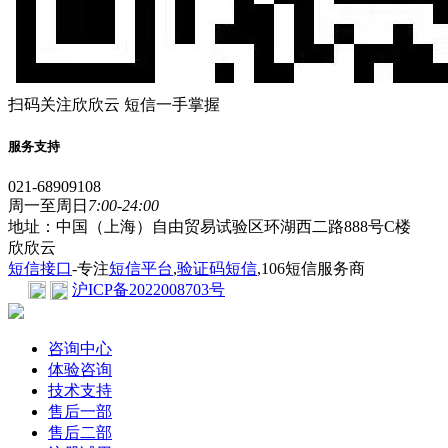
扫码关注欣欣云 短信一手掌握
服务支持
021-68909108
周一至周日
7:00-24:00
地址：中国（上海）自由贸易试验区环湖西二路888号C楼
欣欣云
短信接口
-专注
短信平台
,
验证码短信
,106短信服务商
沪ICP备2022008703号
咨询中心
体验咨询
技术支持
售后一部
售后二部