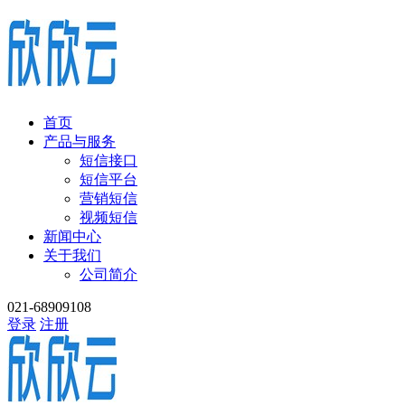
首页
产品与服务
短信接口
短信平台
营销短信
视频短信
新闻中心
关于我们
公司简介
021-68909108
登录
注册