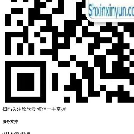
扫码关注欣欣云 短信一手掌握
服务支持
021-68909108