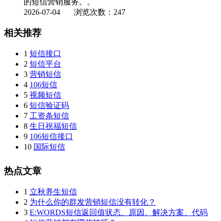
的短信营销服务。。
2026-07-04
浏览次数：247
相关推荐
1
短信接口
2
短信平台
3
营销短信
4
106短信
5
视频短信
6
短信验证码
7
工资条短信
8
生日祝福短信
9
106短信接口
10
国际短信
热点文章
1
立秋养生短信
2
为什么你的群发营销短信没有转化？
3
E:WORDS短信返回值状态、原因、解决方案、代码