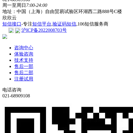
周一至周日
7:00-24:00
地址：中国（上海）自由贸易试验区环湖西二路888号C楼
欣欣云
短信接口
-专注
短信平台
,
验证码短信
,106短信服务商
沪ICP备2022008703号
咨询中心
体验咨询
技术支持
售后一部
售后二部
注册试用
电话咨询
021-68909108