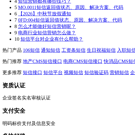
4
短信营销都有哪些技巧？
5
MO.0011短信返回值状态、原因、解决方案、代码
6
【2026】中秋节放假通知
7
0FD:004短信返回值状态、原因、解决方案、代码
8
怎么才能做好短信营销呢？
9
电商行业短信营销怎么做？
10
短信平台对企业有什么帮助？
热门产品
106短信
通知短信
工资条短信
生日祝福短信
入职短
热门推荐
地产CMS短信接口
电商CMS短信接口
快消品CMS短
更多推荐
短信接口
短信平台
视频短信
短信验证码
营销短信
企
资质认证
企业签名实名审核认证
支付安全
明码标价支付及信息安全