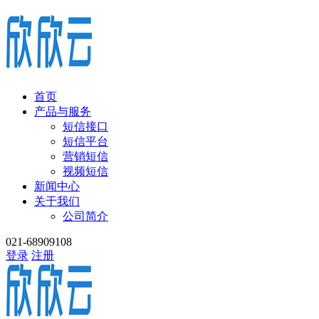
首页
产品与服务
短信接口
短信平台
营销短信
视频短信
新闻中心
关于我们
公司简介
021-68909108
登录
注册