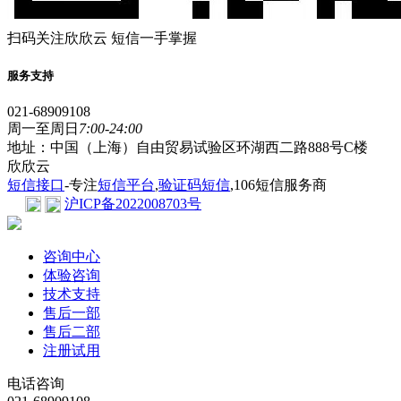
扫码关注欣欣云 短信一手掌握
服务支持
021-68909108
周一至周日
7:00-24:00
地址：中国（上海）自由贸易试验区环湖西二路888号C楼
欣欣云
短信接口
-专注
短信平台
,
验证码短信
,106短信服务商
沪ICP备2022008703号
咨询中心
体验咨询
技术支持
售后一部
售后二部
注册试用
电话咨询