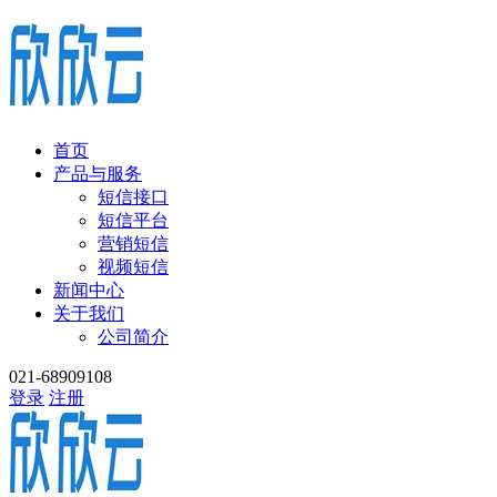
首页
产品与服务
短信接口
短信平台
营销短信
视频短信
新闻中心
关于我们
公司简介
021-68909108
登录
注册