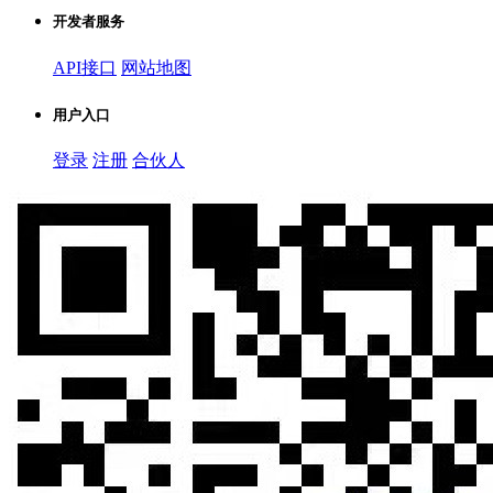
开发者服务
API接口
网站地图
用户入口
登录
注册
合伙人