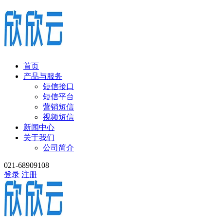
首页
产品与服务
短信接口
短信平台
营销短信
视频短信
新闻中心
关于我们
公司简介
021-68909108
登录
注册