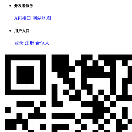
开发者服务
API接口
网站地图
用户入口
登录
注册
合伙人