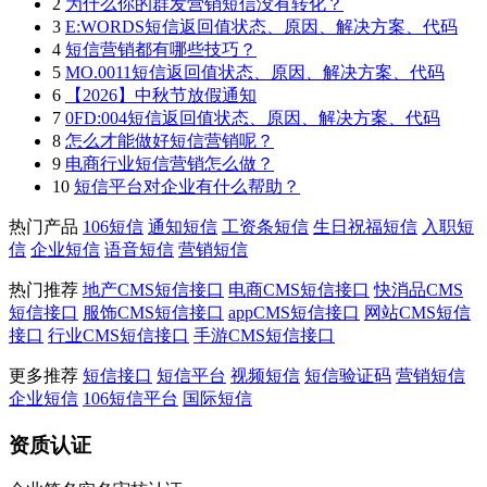
2
为什么你的群发营销短信没有转化？
3
E:WORDS短信返回值状态、原因、解决方案、代码
4
短信营销都有哪些技巧？
5
MO.0011短信返回值状态、原因、解决方案、代码
6
【2026】中秋节放假通知
7
0FD:004短信返回值状态、原因、解决方案、代码
8
怎么才能做好短信营销呢？
9
电商行业短信营销怎么做？
10
短信平台对企业有什么帮助？
热门产品
106短信
通知短信
工资条短信
生日祝福短信
入职短
信
企业短信
语音短信
营销短信
热门推荐
地产CMS短信接口
电商CMS短信接口
快消品CMS
短信接口
服饰CMS短信接口
appCMS短信接口
网站CMS短信
接口
行业CMS短信接口
手游CMS短信接口
更多推荐
短信接口
短信平台
视频短信
短信验证码
营销短信
企业短信
106短信平台
国际短信
资质认证