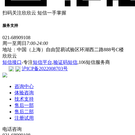
扫码关注欣欣云 短信一手掌握
服务支持
021-68909108
周一至周日
7:00-24:00
地址：中国（上海）自由贸易试验区环湖西二路888号C楼
欣欣云
短信接口
-专注
短信平台
,
验证码短信
,106短信服务商
沪ICP备2022008703号
咨询中心
体验咨询
技术支持
售后一部
售后二部
注册试用
电话咨询