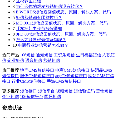
2
立秋养生短信
3
为什么你的群发营销短信没有转化？
4
E:WORDS短信返回值状态、原因、解决方案、代码
5
短信营销都有哪些技巧？
6
MO.0011短信返回值状态、原因、解决方案、代码
7
【2026】中秋节放假通知
8
0FD:004短信返回值状态、原因、解决方案、代码
9
怎么才能做好短信营销呢？
10
电商行业短信营销怎么做？
热门产品
106短信
通知短信
工资条短信
生日祝福短信
入职短
信
企业短信
语音短信
营销短信
热门推荐
地产CMS短信接口
电商CMS短信接口
快消品CMS
短信接口
服饰CMS短信接口
appCMS短信接口
网站CMS短信
接口
行业CMS短信接口
手游CMS短信接口
更多推荐
短信接口
短信平台
视频短信
短信验证码
营销短信
企业短信
106短信平台
国际短信
资质认证