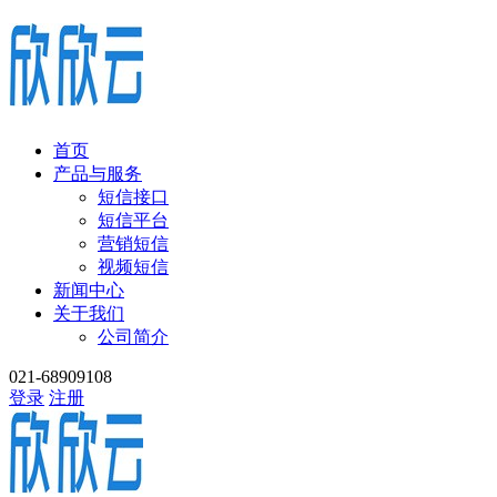
首页
产品与服务
短信接口
短信平台
营销短信
视频短信
新闻中心
关于我们
公司简介
021-68909108
登录
注册