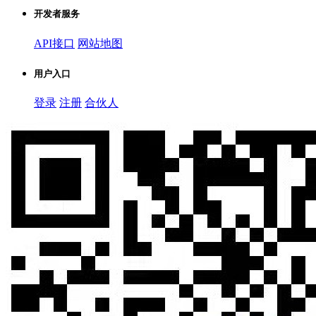
开发者服务
API接口
网站地图
用户入口
登录
注册
合伙人