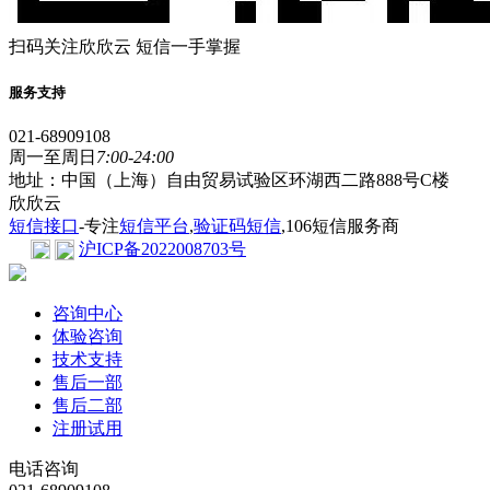
扫码关注欣欣云 短信一手掌握
服务支持
021-68909108
周一至周日
7:00-24:00
地址：中国（上海）自由贸易试验区环湖西二路888号C楼
欣欣云
短信接口
-专注
短信平台
,
验证码短信
,106短信服务商
沪ICP备2022008703号
咨询中心
体验咨询
技术支持
售后一部
售后二部
注册试用
电话咨询