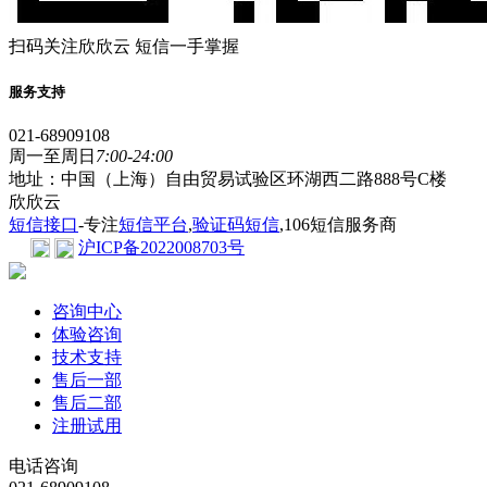
扫码关注欣欣云 短信一手掌握
服务支持
021-68909108
周一至周日
7:00-24:00
地址：中国（上海）自由贸易试验区环湖西二路888号C楼
欣欣云
短信接口
-专注
短信平台
,
验证码短信
,106短信服务商
沪ICP备2022008703号
咨询中心
体验咨询
技术支持
售后一部
售后二部
注册试用
电话咨询