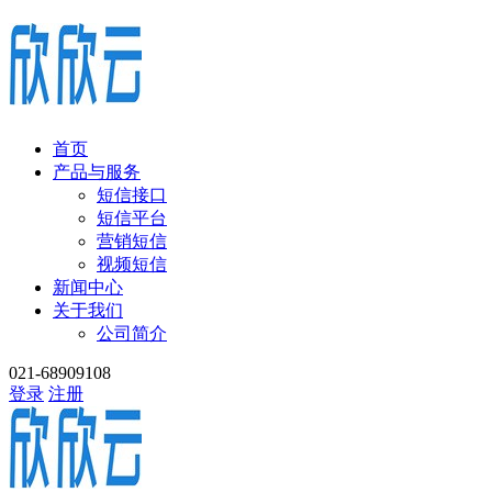
首页
产品与服务
短信接口
短信平台
营销短信
视频短信
新闻中心
关于我们
公司简介
021-68909108
登录
注册