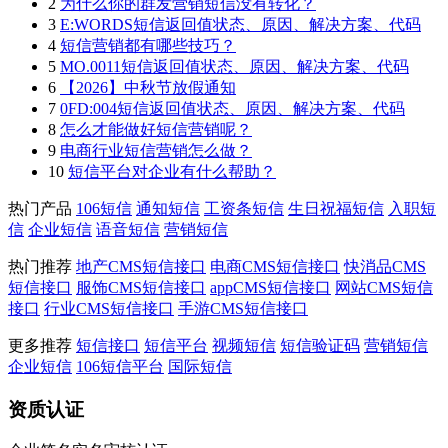
2
为什么你的群发营销短信没有转化？
3
E:WORDS短信返回值状态、原因、解决方案、代码
4
短信营销都有哪些技巧？
5
MO.0011短信返回值状态、原因、解决方案、代码
6
【2026】中秋节放假通知
7
0FD:004短信返回值状态、原因、解决方案、代码
8
怎么才能做好短信营销呢？
9
电商行业短信营销怎么做？
10
短信平台对企业有什么帮助？
热门产品
106短信
通知短信
工资条短信
生日祝福短信
入职短
信
企业短信
语音短信
营销短信
热门推荐
地产CMS短信接口
电商CMS短信接口
快消品CMS
短信接口
服饰CMS短信接口
appCMS短信接口
网站CMS短信
接口
行业CMS短信接口
手游CMS短信接口
更多推荐
短信接口
短信平台
视频短信
短信验证码
营销短信
企业短信
106短信平台
国际短信
资质认证