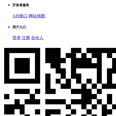
开发者服务
API接口
网站地图
用户入口
登录
注册
合伙人