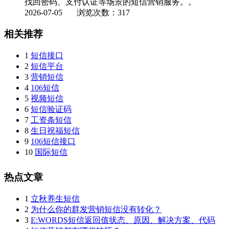
找回密码、支付认证等场景的短信营销服务。。
2026-07-05
浏览次数：317
相关推荐
1
短信接口
2
短信平台
3
营销短信
4
106短信
5
视频短信
6
短信验证码
7
工资条短信
8
生日祝福短信
9
106短信接口
10
国际短信
热点文章
1
立秋养生短信
2
为什么你的群发营销短信没有转化？
3
E:WORDS短信返回值状态、原因、解决方案、代码