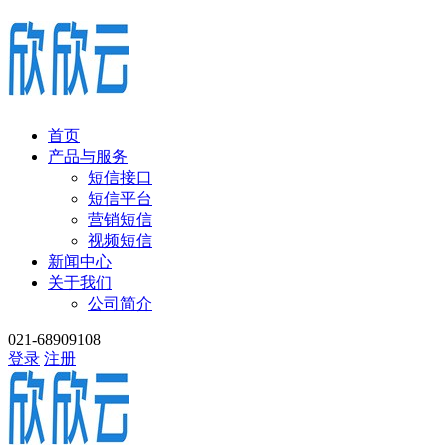
首页
产品与服务
短信接口
短信平台
营销短信
视频短信
新闻中心
关于我们
公司简介
021-68909108
登录
注册