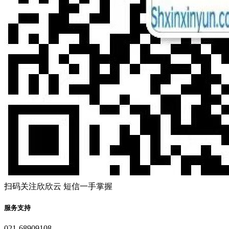
扫码关注欣欣云 短信一手掌握
服务支持
021-68909108