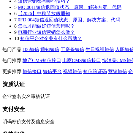
4
短信营销都有哪些技巧？
5
MO.0011短信返回值状态、原因、解决方案、代码
6
【2026】中秋节放假通知
7
0FD:004短信返回值状态、原因、解决方案、代码
8
怎么才能做好短信营销呢？
9
电商行业短信营销怎么做？
10
短信平台对企业有什么帮助？
热门产品
106短信
通知短信
工资条短信
生日祝福短信
入职短
热门推荐
地产CMS短信接口
电商CMS短信接口
快消品CMS短
更多推荐
短信接口
短信平台
视频短信
短信验证码
营销短信
企
资质认证
企业签名实名审核认证
支付安全
明码标价支付及信息安全