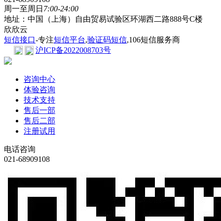
周一至周日
7:00-24:00
地址：中国（上海）自由贸易试验区环湖西二路888号C楼
欣欣云
短信接口
-专注
短信平台
,
验证码短信
,106短信服务商
沪ICP备2022008703号
咨询中心
体验咨询
技术支持
售后一部
售后二部
注册试用
电话咨询
021-68909108