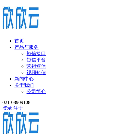
首页
产品与服务
短信接口
短信平台
营销短信
视频短信
新闻中心
关于我们
公司简介
021-68909108
登录
注册