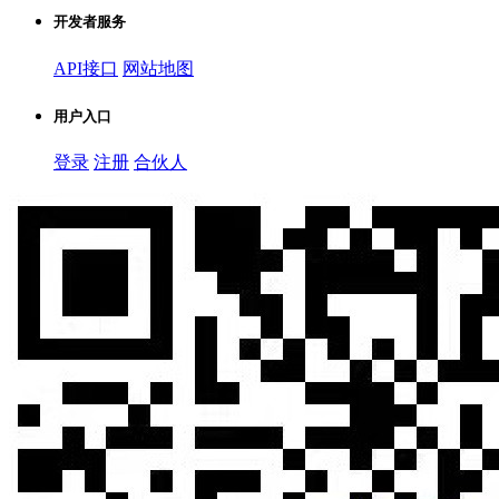
开发者服务
API接口
网站地图
用户入口
登录
注册
合伙人