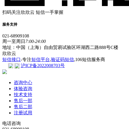
扫码关注欣欣云 短信一手掌握
服务支持
021-68909108
周一至周日
7:00-24:00
地址：中国（上海）自由贸易试验区环湖西二路888号C楼
欣欣云
短信接口
-专注
短信平台
,
验证码短信
,106短信服务商
沪ICP备2022008703号
咨询中心
体验咨询
技术支持
售后一部
售后二部
注册试用
电话咨询