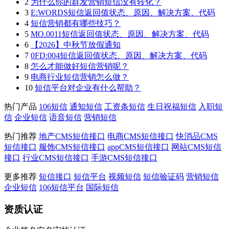
2
为什么你的群发营销短信没有转化？
3
E:WORDS短信返回值状态、原因、解决方案、代码
4
短信营销都有哪些技巧？
5
MO.0011短信返回值状态、原因、解决方案、代码
6
【2026】中秋节放假通知
7
0FD:004短信返回值状态、原因、解决方案、代码
8
怎么才能做好短信营销呢？
9
电商行业短信营销怎么做？
10
短信平台对企业有什么帮助？
热门产品
106短信
通知短信
工资条短信
生日祝福短信
入职短
信
企业短信
语音短信
营销短信
热门推荐
地产CMS短信接口
电商CMS短信接口
快消品CMS
短信接口
服饰CMS短信接口
appCMS短信接口
网站CMS短信
接口
行业CMS短信接口
手游CMS短信接口
更多推荐
短信接口
短信平台
视频短信
短信验证码
营销短信
企业短信
106短信平台
国际短信
资质认证