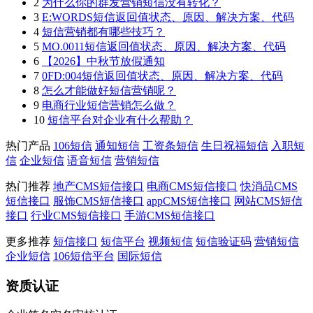
2
为什么你的群发营销短信没有转化？
3
E:WORDS短信返回值状态、原因、解决方案、代码
4
短信营销都有哪些技巧？
5
MO.0011短信返回值状态、原因、解决方案、代码
6
【2026】中秋节放假通知
7
0FD:004短信返回值状态、原因、解决方案、代码
8
怎么才能做好短信营销呢？
9
电商行业短信营销怎么做？
10
短信平台对企业有什么帮助？
热门产品
106短信
通知短信
工资条短信
生日祝福短信
入职短
信
企业短信
语音短信
营销短信
热门推荐
地产CMS短信接口
电商CMS短信接口
快消品CMS
短信接口
服饰CMS短信接口
appCMS短信接口
网站CMS短信
接口
行业CMS短信接口
手游CMS短信接口
更多推荐
短信接口
短信平台
视频短信
短信验证码
营销短信
企业短信
106短信平台
国际短信
资质认证