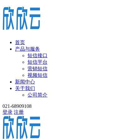
首页
产品与服务
短信接口
短信平台
营销短信
视频短信
新闻中心
关于我们
公司简介
021-68909108
登录
注册