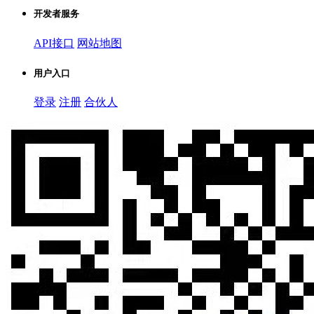
开发者服务
API接口
网站地图
用户入口
登录
注册
合伙人