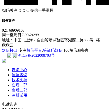
扫码关注欣欣云 短信一手掌握
服务支持
021-68909108
周一至周日
7:00-24:00
地址：中国（上海）自由贸易试验区环湖西二路888号C楼
欣欣云
短信接口
-专注
短信平台
,
验证码短信
,106短信服务商
沪ICP备2022008703号
咨询中心
体验咨询
技术支持
售后一部
售后二部
注册试用
电话咨询