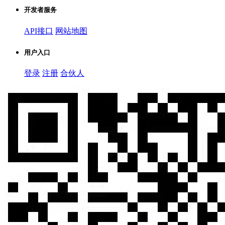
开发者服务
API接口
网站地图
用户入口
登录
注册
合伙人