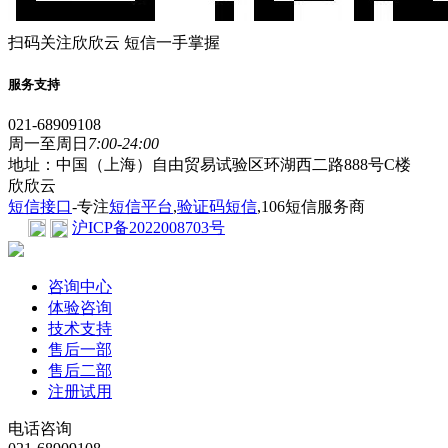
扫码关注欣欣云 短信一手掌握
服务支持
021-68909108
周一至周日
7:00-24:00
地址：中国（上海）自由贸易试验区环湖西二路888号C楼
欣欣云
短信接口
-专注
短信平台
,
验证码短信
,106短信服务商
沪ICP备2022008703号
咨询中心
体验咨询
技术支持
售后一部
售后二部
注册试用
电话咨询