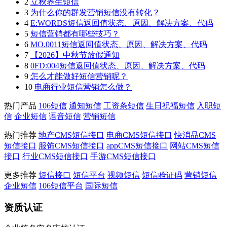
2
立秋养生短信
3
为什么你的群发营销短信没有转化？
4
E:WORDS短信返回值状态、原因、解决方案、代码
5
短信营销都有哪些技巧？
6
MO.0011短信返回值状态、原因、解决方案、代码
7
【2026】中秋节放假通知
8
0FD:004短信返回值状态、原因、解决方案、代码
9
怎么才能做好短信营销呢？
10
电商行业短信营销怎么做？
热门产品
106短信
通知短信
工资条短信
生日祝福短信
入职短
信
企业短信
语音短信
营销短信
热门推荐
地产CMS短信接口
电商CMS短信接口
快消品CMS
短信接口
服饰CMS短信接口
appCMS短信接口
网站CMS短信
接口
行业CMS短信接口
手游CMS短信接口
更多推荐
短信接口
短信平台
视频短信
短信验证码
营销短信
企业短信
106短信平台
国际短信
资质认证