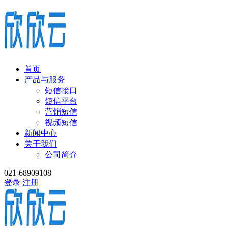
首页
产品与服务
短信接口
短信平台
营销短信
视频短信
新闻中心
关于我们
公司简介
021-68909108
登录
注册