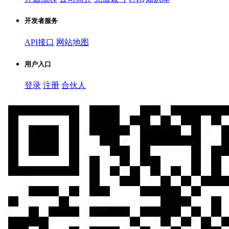
开发者服务
API接口
网站地图
用户入口
登录
注册
合伙人