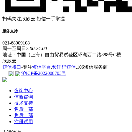
扫码关注欣欣云 短信一手掌握
服务支持
021-68909108
周一至周日
7:00-24:00
地址：中国（上海）自由贸易试验区环湖西二路888号C楼
欣欣云
短信接口
-专注
短信平台
,
验证码短信
,106短信服务商
沪ICP备2022008703号
咨询中心
体验咨询
技术支持
售后一部
售后二部
注册试用