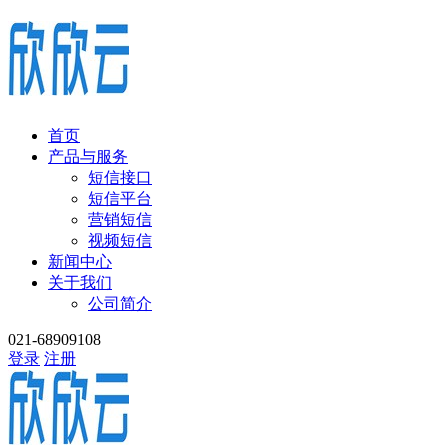
首页
产品与服务
短信接口
短信平台
营销短信
视频短信
新闻中心
关于我们
公司简介
021-68909108
登录
注册