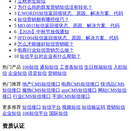
1
立秋养生短信
2
为什么你的群发营销短信没有转化？
3
E:WORDS短信返回值状态、原因、解决方案、代码
4
短信营销都有哪些技巧？
5
MO.0011短信返回值状态、原因、解决方案、代码
6
【2026】中秋节放假通知
7
0FD:004短信返回值状态、原因、解决方案、代码
8
怎么才能做好短信营销呢？
9
电商行业短信营销怎么做？
10
短信平台对企业有什么帮助？
热门产品
106短信
通知短信
工资条短信
生日祝福短信
入职短
信
企业短信
语音短信
营销短信
热门推荐
地产CMS短信接口
电商CMS短信接口
快消品CMS
短信接口
服饰CMS短信接口
appCMS短信接口
网站CMS短信
接口
行业CMS短信接口
手游CMS短信接口
更多推荐
短信接口
短信平台
视频短信
短信验证码
营销短信
企业短信
106短信平台
国际短信
资质认证