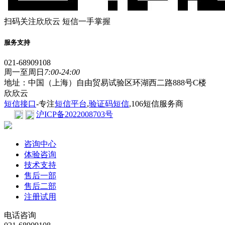
扫码关注欣欣云 短信一手掌握
服务支持
021-68909108
周一至周日
7:00-24:00
地址：中国（上海）自由贸易试验区环湖西二路888号C楼
欣欣云
短信接口
-专注
短信平台
,
验证码短信
,106短信服务商
沪ICP备2022008703号
咨询中心
体验咨询
技术支持
售后一部
售后二部
注册试用
电话咨询