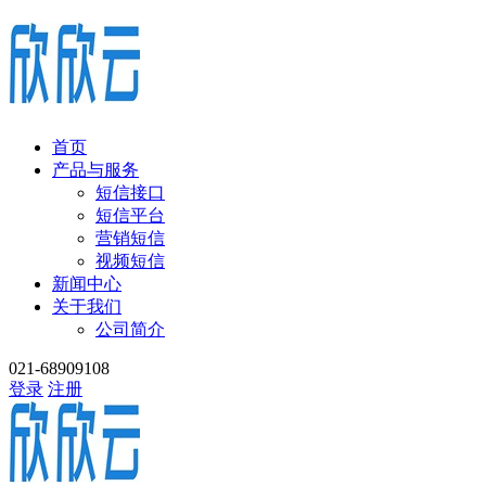
首页
产品与服务
短信接口
短信平台
营销短信
视频短信
新闻中心
关于我们
公司简介
021-68909108
登录
注册