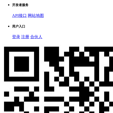
开发者服务
API接口
网站地图
用户入口
登录
注册
合伙人