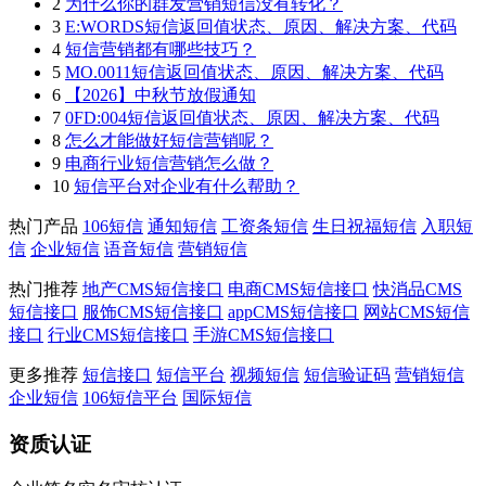
2
为什么你的群发营销短信没有转化？
3
E:WORDS短信返回值状态、原因、解决方案、代码
4
短信营销都有哪些技巧？
5
MO.0011短信返回值状态、原因、解决方案、代码
6
【2026】中秋节放假通知
7
0FD:004短信返回值状态、原因、解决方案、代码
8
怎么才能做好短信营销呢？
9
电商行业短信营销怎么做？
10
短信平台对企业有什么帮助？
热门产品
106短信
通知短信
工资条短信
生日祝福短信
入职短
信
企业短信
语音短信
营销短信
热门推荐
地产CMS短信接口
电商CMS短信接口
快消品CMS
短信接口
服饰CMS短信接口
appCMS短信接口
网站CMS短信
接口
行业CMS短信接口
手游CMS短信接口
更多推荐
短信接口
短信平台
视频短信
短信验证码
营销短信
企业短信
106短信平台
国际短信
资质认证