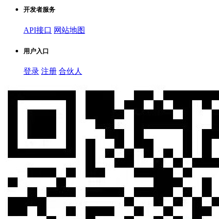
开发者服务
API接口
网站地图
用户入口
登录
注册
合伙人