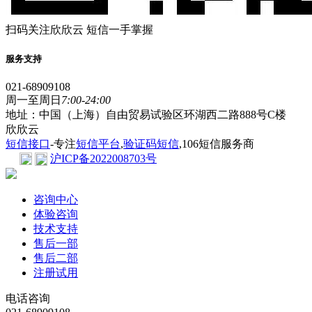
扫码关注欣欣云 短信一手掌握
服务支持
021-68909108
周一至周日
7:00-24:00
地址：中国（上海）自由贸易试验区环湖西二路888号C楼
欣欣云
短信接口
-专注
短信平台
,
验证码短信
,106短信服务商
沪ICP备2022008703号
咨询中心
体验咨询
技术支持
售后一部
售后二部
注册试用
电话咨询