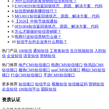
2
为什么你的群发营销短信没有转化？
3
E:WORDS短信返回值状态、原因、解决方案、代码
4
短信营销都有哪些技巧？
5
MO.0011短信返回值状态、原因、解决方案、代码
6
【2026】中秋节放假通知
7
0FD:004短信返回值状态、原因、解决方案、代码
8
怎么才能做好短信营销呢？
9
电商行业短信营销怎么做？
10
短信平台对企业有什么帮助？
热门产品
106短信
通知短信
工资条短信
生日祝福短信
入职短
信
企业短信
语音短信
营销短信
热门推荐
地产CMS短信接口
电商CMS短信接口
快消品CMS
短信接口
服饰CMS短信接口
appCMS短信接口
网站CMS短信
接口
行业CMS短信接口
手游CMS短信接口
更多推荐
短信接口
短信平台
视频短信
短信验证码
营销短信
企业短信
106短信平台
国际短信
资质认证