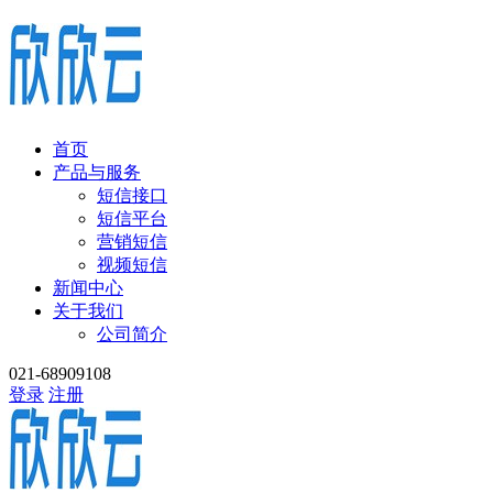
首页
产品与服务
短信接口
短信平台
营销短信
视频短信
新闻中心
关于我们
公司简介
021-68909108
登录
注册