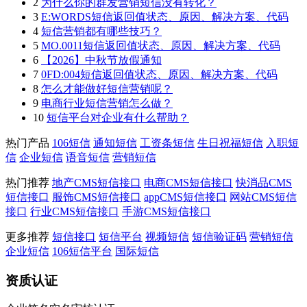
2
为什么你的群发营销短信没有转化？
3
E:WORDS短信返回值状态、原因、解决方案、代码
4
短信营销都有哪些技巧？
5
MO.0011短信返回值状态、原因、解决方案、代码
6
【2026】中秋节放假通知
7
0FD:004短信返回值状态、原因、解决方案、代码
8
怎么才能做好短信营销呢？
9
电商行业短信营销怎么做？
10
短信平台对企业有什么帮助？
热门产品
106短信
通知短信
工资条短信
生日祝福短信
入职短
信
企业短信
语音短信
营销短信
热门推荐
地产CMS短信接口
电商CMS短信接口
快消品CMS
短信接口
服饰CMS短信接口
appCMS短信接口
网站CMS短信
接口
行业CMS短信接口
手游CMS短信接口
更多推荐
短信接口
短信平台
视频短信
短信验证码
营销短信
企业短信
106短信平台
国际短信
资质认证