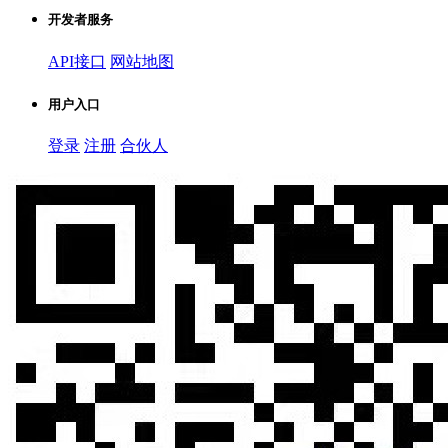
开发者服务
API接口
网站地图
用户入口
登录
注册
合伙人