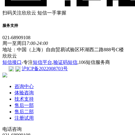
扫码关注欣欣云 短信一手掌握
服务支持
021-68909108
周一至周日
7:00-24:00
地址：中国（上海）自由贸易试验区环湖西二路888号C楼
欣欣云
短信接口
-专注
短信平台
,
验证码短信
,106短信服务商
沪ICP备2022008703号
咨询中心
体验咨询
技术支持
售后一部
售后二部
注册试用
电话咨询