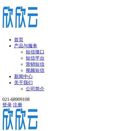
首页
产品与服务
短信接口
短信平台
营销短信
视频短信
新闻中心
关于我们
公司简介
021-68909108
登录
注册