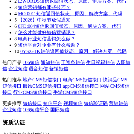
2
E:WORDS短信返回值状态、原因、解决方案、代码
3
短信营销都有哪些技巧？
4
MO.0011短信返回值状态、原因、解决方案、代码
5
【2026】中秋节放假通知
6
0FD:004短信返回值状态、原因、解决方案、代码
7
怎么才能做好短信营销呢？
8
电商行业短信营销怎么做？
9
短信平台对企业有什么帮助？
10
0YS:GTK短信返回值状态、原因、解决方案、代码
热门产品
106短信
通知短信
工资条短信
生日祝福短信
入职短
信
企业短信
语音短信
营销短信
热门推荐
地产CMS短信接口
电商CMS短信接口
快消品CMS
短信接口
服饰CMS短信接口
appCMS短信接口
网站CMS短信
接口
行业CMS短信接口
手游CMS短信接口
更多推荐
短信接口
短信平台
视频短信
短信验证码
营销短信
企业短信
106短信平台
国际短信
资质认证