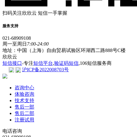
扫码关注欣欣云 短信一手掌握
服务支持
021-68909108
周一至周日
7:00-24:00
地址：中国（上海）自由贸易试验区环湖西二路888号C楼
欣欣云
短信接口
-专注
短信平台
,
验证码短信
,106短信服务商
沪ICP备2022008703号
咨询中心
体验咨询
技术支持
售后一部
售后二部
注册试用
电话咨询