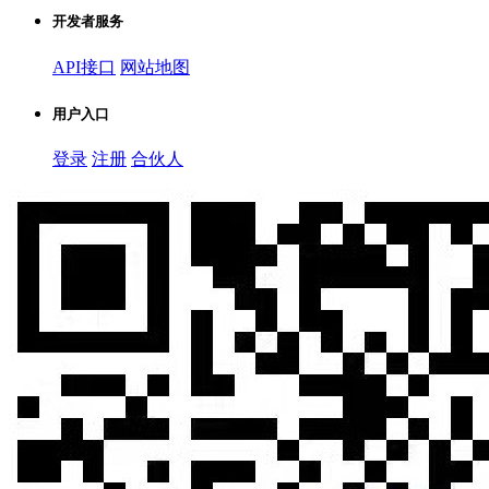
开发者服务
API接口
网站地图
用户入口
登录
注册
合伙人