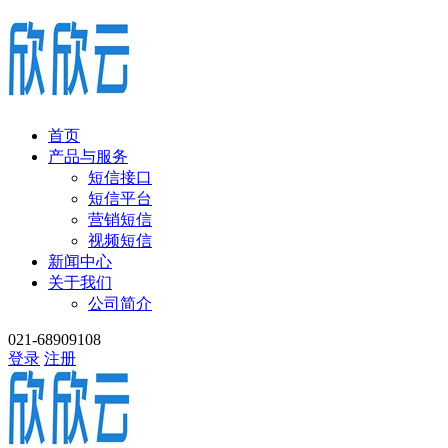
首页
产品与服务
短信接口
短信平台
营销短信
视频短信
新闻中心
关于我们
公司简介
021-68909108
登录
注册