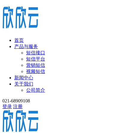
首页
产品与服务
短信接口
短信平台
营销短信
视频短信
新闻中心
关于我们
公司简介
021-68909108
登录
注册