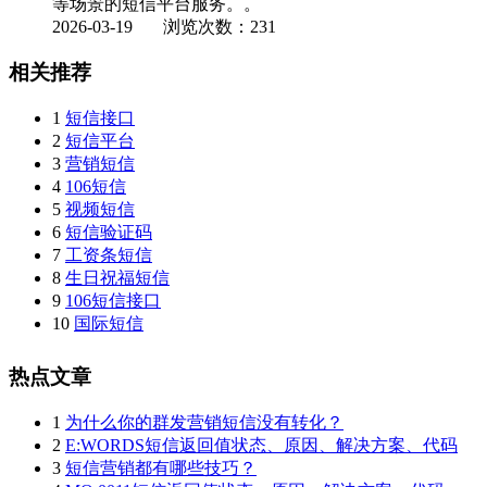
等场景的短信平台服务。。
2026-03-19
浏览次数：231
相关推荐
1
短信接口
2
短信平台
3
营销短信
4
106短信
5
视频短信
6
短信验证码
7
工资条短信
8
生日祝福短信
9
106短信接口
10
国际短信
热点文章
1
为什么你的群发营销短信没有转化？
2
E:WORDS短信返回值状态、原因、解决方案、代码
3
短信营销都有哪些技巧？