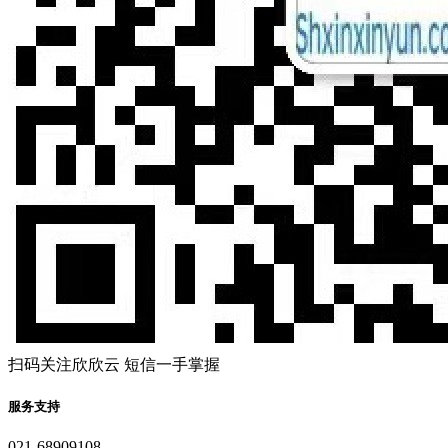
扫码关注欣欣云 短信一手掌握
服务支持
021-68909108