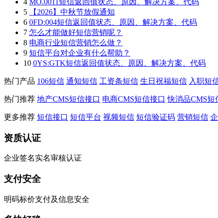
4
MO.0011短信返回值状态、原因、解决方案、代码
5
【2026】中秋节放假通知
6
0FD:004短信返回值状态、原因、解决方案、代码
7
怎么才能做好短信营销呢？
8
电商行业短信营销怎么做？
9
短信平台对企业有什么帮助？
10
0YS:GTK短信返回值状态、原因、解决方案、代码
热门产品
106短信
通知短信
工资条短信
生日祝福短信
入职短
热门推荐
地产CMS短信接口
电商CMS短信接口
快消品CMS短
更多推荐
短信接口
短信平台
视频短信
短信验证码
营销短信
企
资质认证
企业签名实名审核认证
支付安全
明码标价支付及信息安全