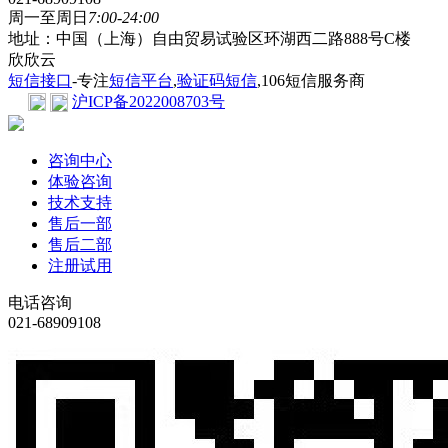
周一至周日
7:00-24:00
地址：中国（上海）自由贸易试验区环湖西二路888号C楼
欣欣云
短信接口
-专注
短信平台
,
验证码短信
,106短信服务商
沪ICP备2022008703号
咨询中心
体验咨询
技术支持
售后一部
售后二部
注册试用
电话咨询
021-68909108